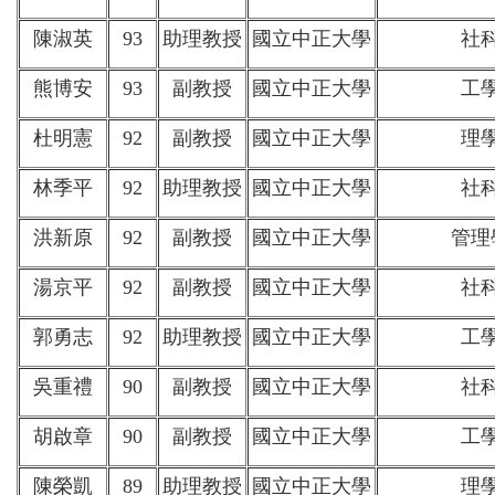
陳淑英
93
助理教授
國立中正大學
社
熊博安
93
副教授
國立中正大學
工
杜明憲
92
副教授
國立中正大學
理
林季平
92
助理教授
國立中正大學
社
洪新原
92
副教授
國立中正大學
管理
湯京平
92
副教授
國立中正大學
社
郭勇志
92
助理教授
國立中正大學
工
吳重禮
90
副教授
國立中正大學
社
胡啟章
90
副教授
國立中正大學
工
陳榮凱
89
助理教授
國立中正大學
理