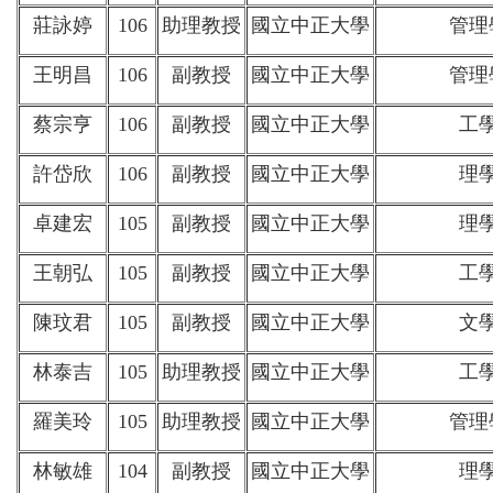
莊詠婷
106
助理教授
國立中正大學
管理
王明昌
106
副教授
國立中正大學
管理
蔡宗亨
106
副教授
國立中正大學
工
許岱欣
106
副教授
國立中正大學
理
卓建宏
105
副教授
國立中正大學
理
王朝弘
105
副教授
國立中正大學
工
陳玟君
105
副教授
國立中正大學
文
林泰吉
105
助理教授
國立中正大學
工
羅美玲
105
助理教授
國立中正大學
管理
林敏雄
104
副教授
國立中正大學
理