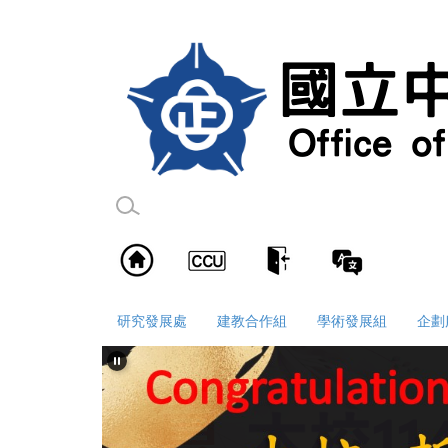
跳
到
主
要
內
容
區
研究發展處
建教合作組
學術發展組
企劃