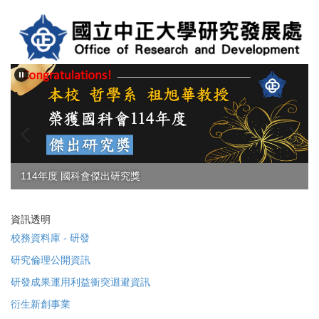
跳
到
主
要
內
容
區
114年度 國科會傑出研究獎
資訊透明
校務資料庫 - 研發
研究倫理公開資訊
研發成果運用利益衝突迴避資訊
衍生新創事業