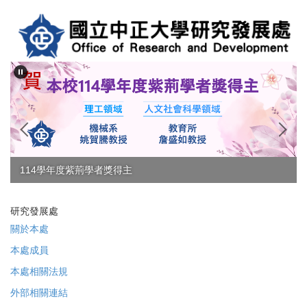
跳
到
主
要
內
容
區
114學年度紫荊學者獎得主
研究發展處
關於本處
本處成員
本處相關法規
外部相關連結