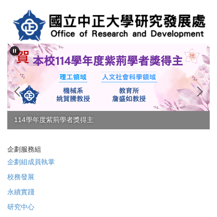
跳
到
主
要
內
容
區
114學年度紫荊學者獎得主
企劃服務組
企劃組成員執掌
校務發展
永續實踐
研究中心