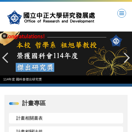
跳
到
主
要
內
容
區
114年度 國科會傑出研究獎
計畫專區
計畫相關書表
計畫相關法規