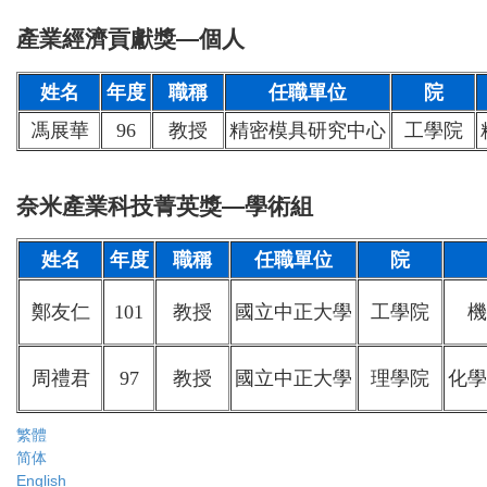
產業經濟貢獻獎—個人
姓名
年度
職稱
任職單位
院
馮展華
96
教授
精密模具研究中心
工學院
奈米產業科技菁英獎—學術組
姓名
年度
職稱
任職單位
院
鄭友仁
101
教授
國立中正大學
工學院
機
周禮君
97
教授
國立中正大學
理學院
化學
繁體
简体
English