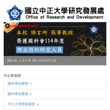
跳
到
主
要
內
容
區
國科會 114年度 傑出特約研究員
中正菁英榜
國外學術榮譽
國內學術榮譽
中正大學學術榮譽