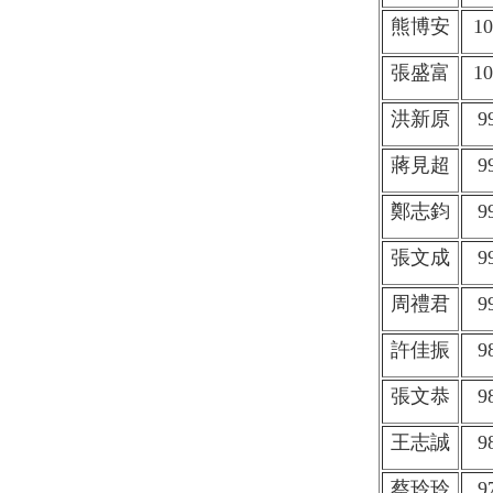
熊博安
10
張盛富
10
洪新原
9
蔣見超
9
鄭志鈞
9
張文成
9
周禮君
9
許佳振
9
張文恭
9
王志誠
9
蔡玲玲
9