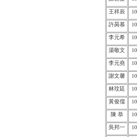
王祥辰
10
許昺慕
10
李元希
10
湯敬文
10
李元堯
10
謝文馨
10
林玟廷
10
黃俊儒
10
陳 恭
10
吳邦一
10