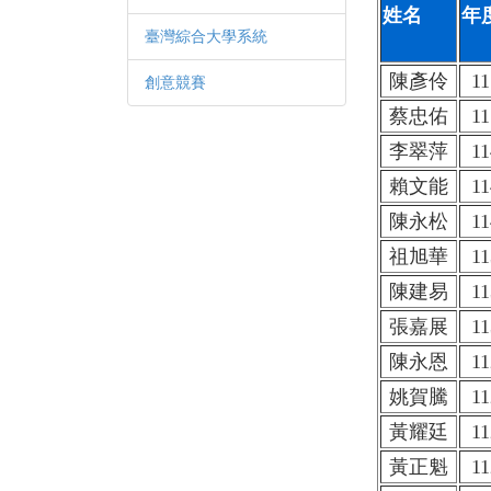
姓名
年
臺灣綜合大學系統
陳彥伶
11
創意競賽
蔡忠佑
11
李翠萍
11
賴文能
11
陳永松
11
祖旭華
11
陳建易
11
張嘉展
11
陳永恩
11
姚賀騰
11
黃耀廷
11
黃正魁
11