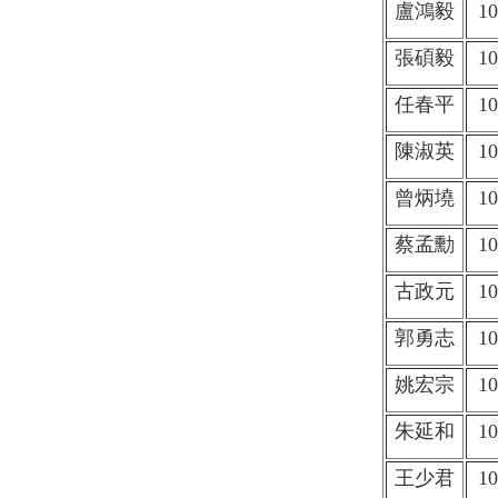
盧鴻毅
10
張碩毅
10
任春平
10
陳淑英
10
曾炳墝
10
蔡孟勳
10
古政元
10
郭勇志
10
姚宏宗
10
朱延和
10
王少君
10