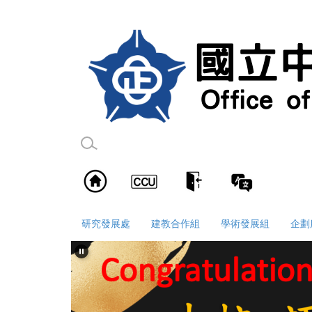
跳
到
主
要
內
容
區
研究發展處
建教合作組
學術發展組
企劃