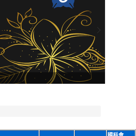
賀本校榮獲2
國科會