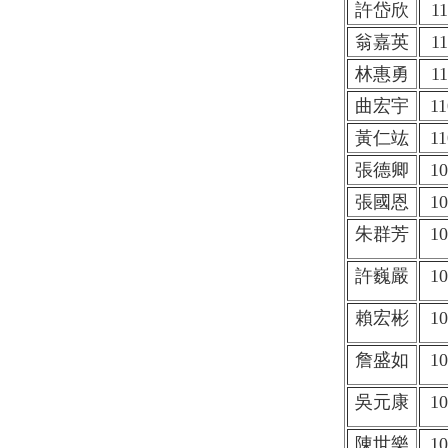
許岱欣
11
翁嘉英
11
林惠勇
11
曲宏宇
11
黃仁竑
11
張德卿
10
張國恩
10
朱群芳
10
許巍嚴
10
賴宏彬
10
詹盛如
10
吳元康
10
陳世樂
10