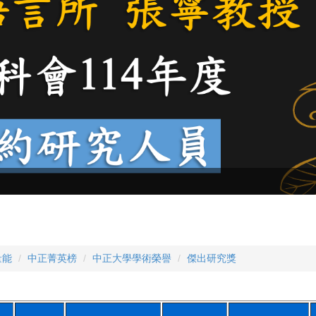
量能
中正菁英榜
中正大學學術榮譽
傑出研究獎