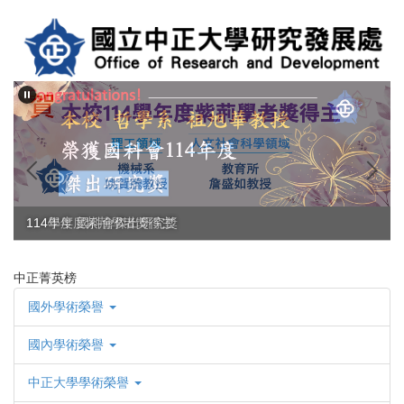
跳
到
主
要
內
容
區
114年度 國科會傑出研究獎
114學年度紫荊學者獎得主
中正菁英榜
國外學術榮譽
國內學術榮譽
中正大學學術榮譽