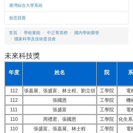
臺灣綜合大學系統
創意競賽
首頁
學術量能
中正菁英榜
國內學術榮譽
國家科學及技術委員會
未來科技獎
年度
姓名
院
112
張嘉展、張盛富、林士程、劉立頌
工學院
電
112
張國恩
工學院
機
111
張盛富
工學院
電
110
周禮君、張國恩
工學院
化生系
110
張盛富、張嘉展、林士程
工學院
電