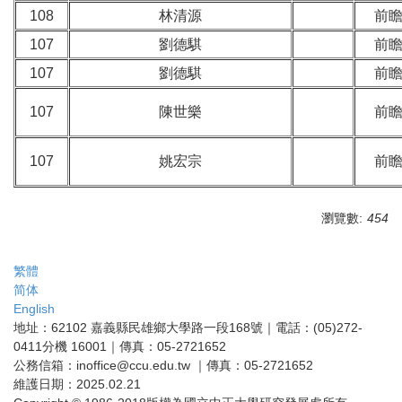
108
林清源
前
107
劉德騏
前
107
劉德騏
前
107
陳世樂
前
107
姚宏宗
前
瀏覽數:
454
繁體
简体
English
地址：62102 嘉義縣民雄鄉大學路一段168號｜電話：(05)272-
0411分機 16001｜傳真：05-2721652
公務信箱：inoffice@ccu.edu.tw ｜傳真：05-2721652
維護日期：2025.02.21