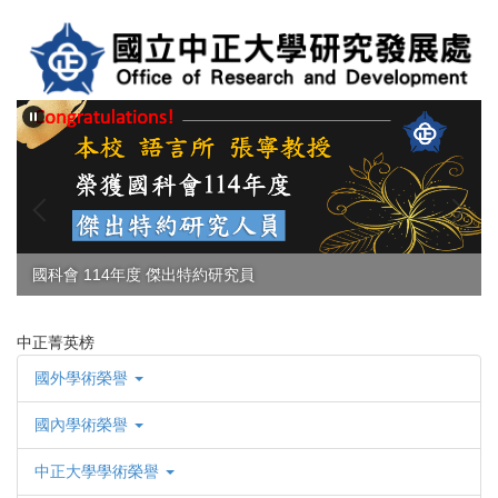
跳
到
主
要
內
容
區
國科會 114年度 傑出特約研究員
中正菁英榜
國外學術榮譽
國內學術榮譽
中正大學學術榮譽