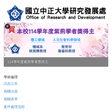
跳
到
主
要
內
容
區
114學年度紫荊學者獎得主
學術倫理
訊息公告
相關法規
相關表單
案件處理流程