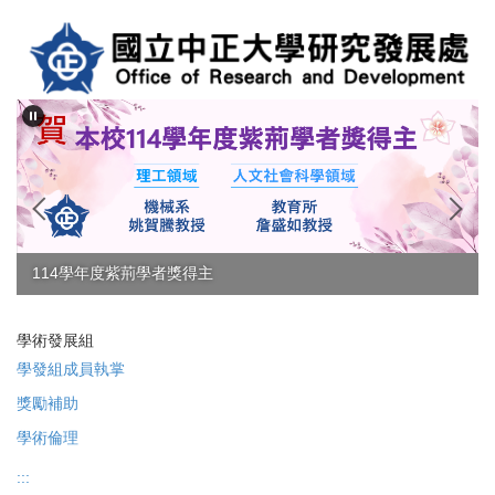
跳
到
主
要
內
容
區
114學年度紫荊學者獎得主
學術發展組
學發組成員執掌
獎勵補助
學術倫理
:::