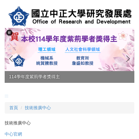
跳
到
主
要
內
容
區
114學年度紫荊學者獎得主
:::
首頁
技術推廣中心
技術推廣中心
中心官網