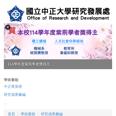
跳
到
主
要
內
容
區
114學年度紫荊學者獎得主
學術量能
中正菁英榜
研究成果彙編
:::
首頁
學術量能
研究成果彙編