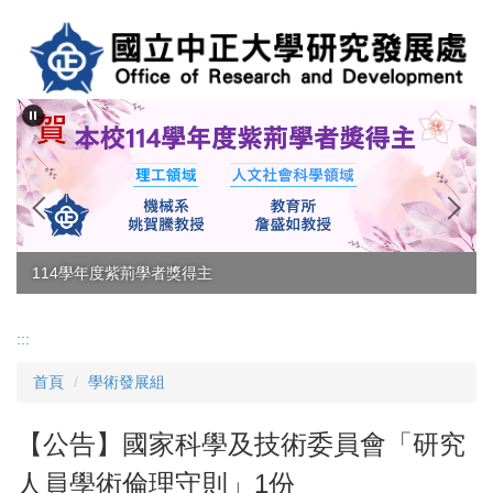
跳
到
主
要
內
容
區
114學年度紫荊學者獎得主
:::
首頁
學術發展組
【公告】國家科學及技術委員會「研究
人員學術倫理守則」1份