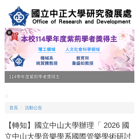
跳
到
主
要
內
容
區
114學年度紫荊學者獎得主
:::
首頁
活動公告
【轉知】國立中山大學辦理「 2026 國
立中山大學音樂學系國際管樂學術研討