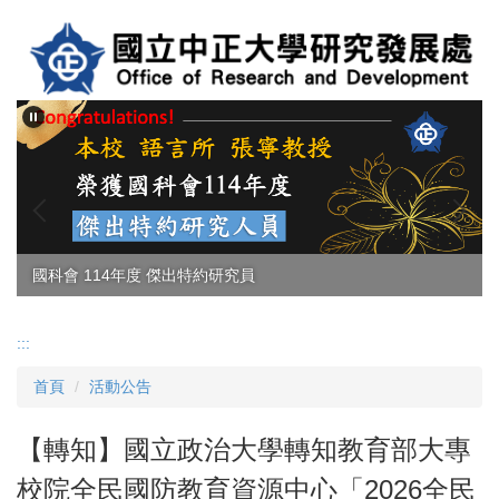
跳
到
主
要
內
容
區
國科會 114年度 傑出特約研究員
:::
首頁
活動公告
【轉知】國立政治大學轉知教育部大專
校院全民國防教育資源中心「2026全民