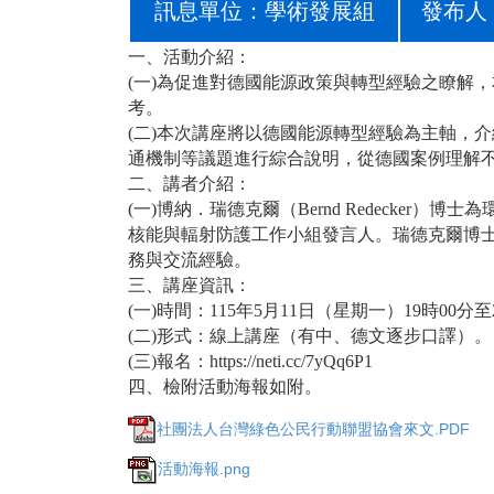
訊息單位：學術發展組
發布人
一、活動介紹：
(一)為促進對德國能源政策與轉型經驗之瞭解
考。
(二)本次講座將以德國能源轉型經驗為主軸，
通機制等議題進行綜合說明，從德國案例理解
二、講者介紹：
(一)博納．瑞德克爾（Bernd Redeck
核能與輻射防護工作小組發言人。瑞德克爾博
務與交流經驗。
三、講座資訊：
(一)時間：115年5月11日（星期一）19時00分至
(二)形式：線上講座（有中、德文逐步口譯）。
(三)報名：https://neti.cc/7yQq6P1
四、檢附活動海報如附。
社團法人台灣綠色公民行動聯盟協會來文.PDF
活動海報.png