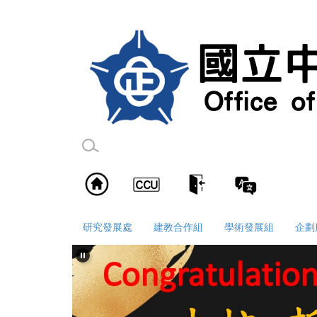
跳
到
主
要
內
容
區
研究發展處
建教合作組
學術發展組
企劃