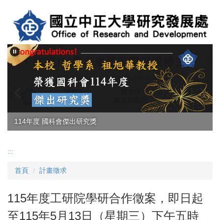
跳
到
主
要
內
容
區
114年度 國科會傑出研究獎
114學年度紫荊學者獎得主
:::
首頁
計畫徵求
115年度工研院學研合作徵案，即日起
至115年5月13日（星期三）下午五時