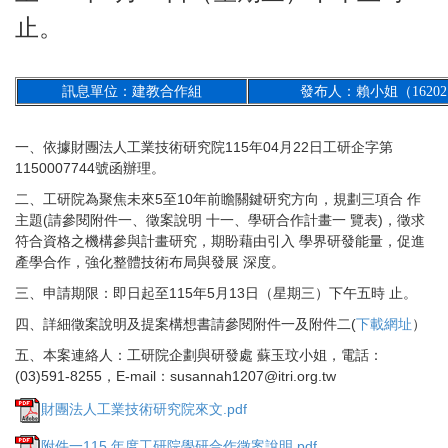
止。
訊息單位：建教合作組
發布人：賴小姐（1620
一、依據財團法人工業技術研究院115年04月22日工研企字第
1150007744號函辦理。
二、工研院為聚焦未來5至10年前瞻關鍵研究方向，規劃三項合 作
主題(請參閱附件一、徵案說明 十一、學研合作計畫一 覽表)，徵求
符合資格之機構參與計畫研究，期盼藉由引入 學界研發能量，促進
產學合作，強化整體技術布局與發展 深度。
三、申請期限：即日起至115年5月13日（星期三）下午五時 止。
四、詳細徵案說明及提案構想書請參閱附件一及附件二(
下載網址
）
五、本案連絡人：工研院企劃與研發處 蘇玉玟小姐，電話：
(03)591-8255，E-mail：susannah1207@itri.org.tw
財團法人工業技術研究院來文.pdf
附件一115 年度工研院學研合作徵案說明.pdf