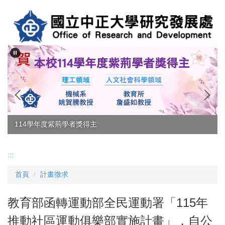
跳
到
主
要
內
容
區
114學年度紫荊學者獎得主
:::
首頁
計畫徵求
教育部函轉運動部全民運動署「115年
推動社區運動俱樂部實施計畫」，自公