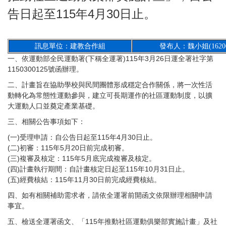
告日起至115年4月30日止。
訊息單位：建教合作組
發布人：魏小姐(1620
一、依運動部全民運動署(下稱全運署)115年3月26日運全署社字第
1150300125號函辦理。
二、計畫旨在協助學校與民間團體形成穩定合作關係，將一次性活
動轉化為常態性運動參與，建立可長期運作的社區運動制度，以擴
大運動人口並奠定產業基礎。
三、相關公告事項如下：
(一)受理申請：自公告日起至115年4月30日止。
(二)初審：115年5月20日前完成初審。
(三)複審及核定：115年5月底完成複審及核定。
(四)計畫執行期間：自計畫核定日起至115年10月31日止。
(五)經費核結：115年11月30日前完成經費核結。
四、如有相關補助需求者，請依全運署前開函文依限辦理相關申請
事宜。
五、檢送全運署函文、「115年推動社區運動俱樂部實施計畫」及社