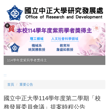
跳
到
主
要
內
容
區
114學年度紫荊學者獎得主
:::
首頁
重要公告
國立中正大學114學年度第二學期「校
務發展委員會議」提案時程公告