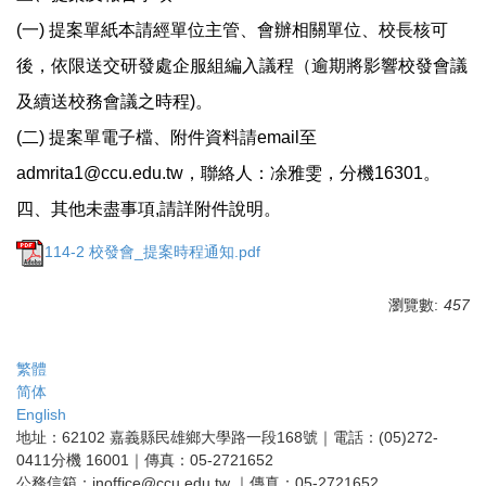
(一) 提案單紙本請經單位主管、會辦相關單位、校長核可
後，依限送交研發處企服組編入議程（逾期將影響校發會議
及續送校務會議之時程)。
(二) 提案單電子檔、附件資料請email至
admrita1@ccu.edu.tw，聯絡人：凃雅雯，分機16301。
四、其他未盡事項,請詳附件說明。
114-2 校發會_提案時程通知.pdf
瀏覽數:
457
繁體
简体
English
地址：62102 嘉義縣民雄鄉大學路一段168號｜電話：(05)272-
0411分機 16001｜傳真：05-2721652
公務信箱：inoffice@ccu.edu.tw ｜傳真：05-2721652