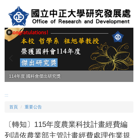
跳
到
主
要
內
容
區
114年度 國科會傑出研究獎
:::
首頁
重要公告
〔轉知〕115年度農業科技計畫經費編
列請依農業部主管計畫經費處理作業規