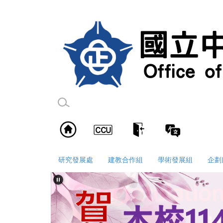
跳
到
主
要
內
容
區
研究發展處
建教合作組
學術發展組
企劃