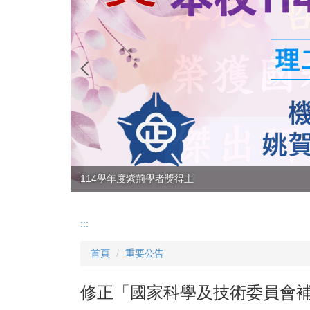
114年度 國科會傑出研究獎
114學年度紫荊學者獎得主
:::
首頁
重要公告
修正「國家科學及技術委員會