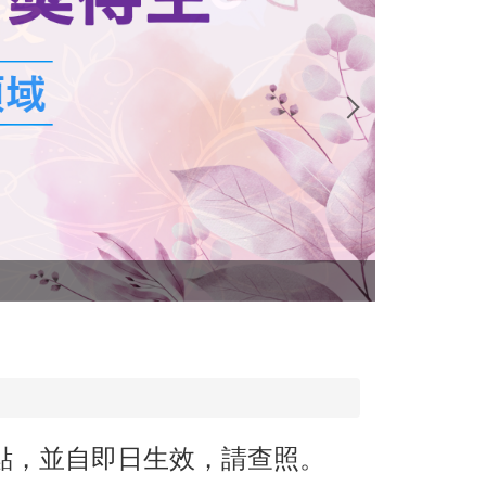
國科會 114
點，並自即日生效，請查照。