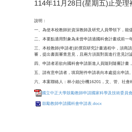
114年11月28日(星期五)止受
說明：
一、為使本校教師於資深教師及研究人員帶領下，能
二、本要點適用對象為未曾申請過國科會計畫或前一
三、本校教師(申請者)於撰寫研究計畫過程中，須商
審，提出書面審查意見，且兩方須面對面進行意見討
四、申請者若欲向國科會申請新進人員隨到隨審計畫
五、請有意申請者，填寫附件申請表向本處提出申請。本
六、本案聯絡人：林小姐(分機16201，文、管、社會科學
國立中正大學鼓勵教師申請國家科學及技術委員會計
鼓勵教師申請國科會申請表.docx