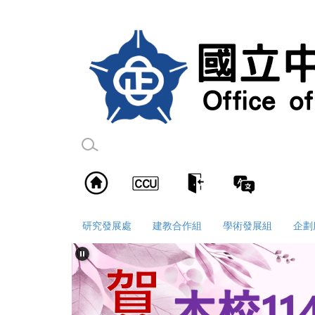
跳
到
主
要
內
容
區
研究發展處
建教合作組
學術發展組
企劃