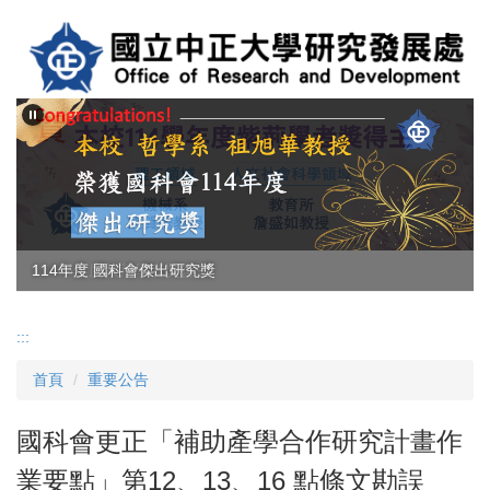
跳
到
主
要
內
容
區
114年度 國科會傑出研究獎
114學年度紫荊學者獎得主
:::
首頁
重要公告
國科會更正「補助產學合作研究計畫作
業要點」第12、13、16 點條文勘誤