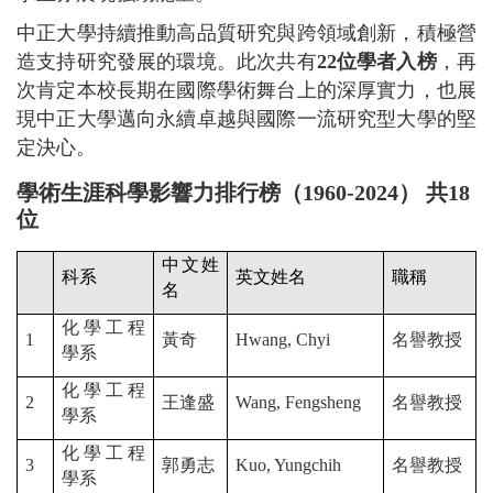
中正大學持續推動高品質研究與跨領域創新，積極營
造支持研究發展的環境。此次共有
22
位學者入榜
，再
次肯定本校長期在國際學術舞台上的深厚實力，也展
現中正大學邁向永續卓越與國際一流研究型大學的堅
定決心。
學術生涯科學影響力排行榜（1960-2024） 共18
位
中文姓
科系
英文姓名
職稱
名
化學工程
1
黃奇
Hwang, Chyi
名譽教授
學系
化學工程
2
王逢盛
Wang, Fengsheng
名譽教授
學系
化學工程
3
郭勇志
Kuo, Yungchih
名譽教授
學系