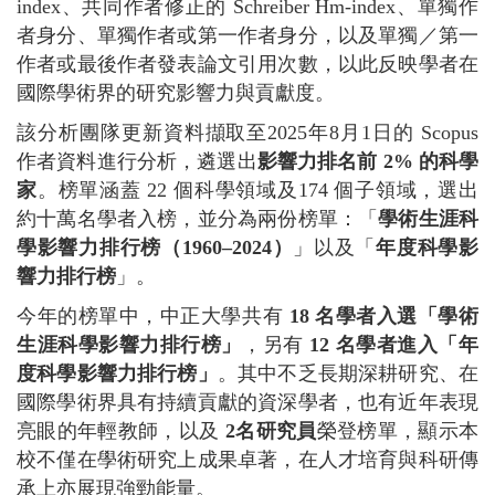
index、共同作者修正的 Schreiber Hm-index、單獨作
者身分、單獨作者或第一作者身分，以及單獨／第一
作者或最後作者發表論文引用次數，以此反映學者在
國際學術界的研究影響力與貢獻度。
該分析團隊更新資料擷取至2025年8月1日的
Scopus
作者資料進行分析，遴選出
影響力排名前 2%
的科學
家
。榜單涵蓋 22 個科學領域及174 個子領域，選出
約十萬名學者入榜，並分為兩份榜單：「
學術生涯科
學影響力排行榜（1960–2024
）
」以及「
年度科學影
響力排行榜
」。
今年的榜單中，中正大學共有
18 名學者入選「學術
生涯科學影響力排行榜」
，另有
12 名學者進入「年
度科學影響力排行榜」
。其中不乏長期深耕研究、在
國際學術界具有持續貢獻的資深學者，也有近年表現
亮眼的年輕教師，以及
2名研究員
榮登榜單，顯示本
校不僅在學術研究上成果卓著，在人才培育與科研傳
承上亦展現強勁能量。