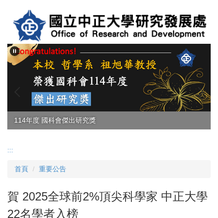
跳
到
主
要
內
容
區
114年度 國科會傑出研究獎
:::
首頁
重要公告
賀 2025全球前2%頂尖科學家 中正大學
22名學者入榜