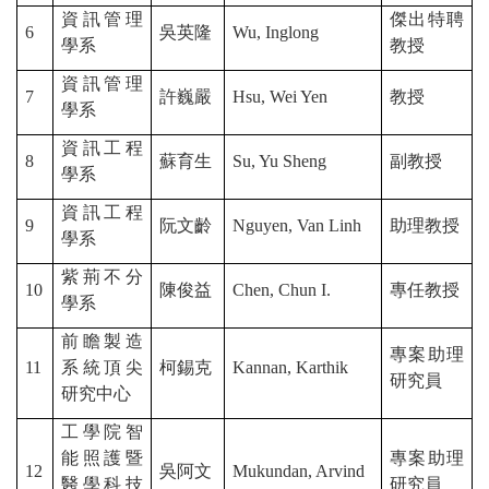
資訊管理
傑出特聘
6
吳英隆
Wu, Inglong
學系
教授
資訊管理
7
許巍嚴
Hsu, Wei Yen
教授
學系
資訊工程
8
蘇育生
Su, Yu Sheng
副教授
學系
資訊工程
9
阮文齡
Nguyen, Van Linh
助理教授
學系
紫荊不分
10
陳俊益
Chen, Chun I.
專任教授
學系
前瞻製造
專案助理
11
系統頂尖
柯錫克
Kannan, Karthik
研究員
研究中心
工學院智
能照護暨
專案助理
12
吳阿文
Mukundan, Arvind
醫學科技
研究員