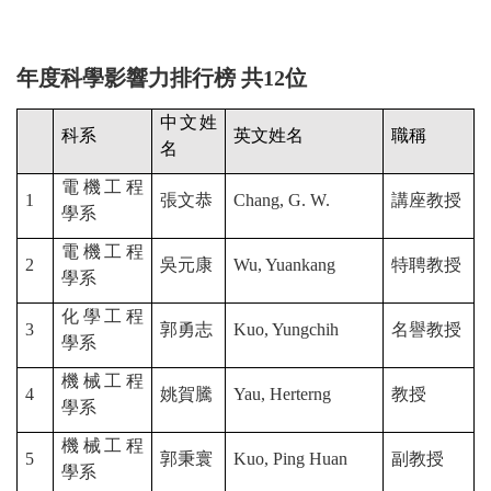
年度科學影響力排行榜 共12位
中文姓
科系
英文姓名
職稱
名
電機工程
1
張文恭
Chang, G. W.
講座教授
學系
電機工程
2
吳元康
Wu, Yuankang
特聘教授
學系
化學工程
3
郭勇志
Kuo, Yungchih
名譽教授
學系
機械工程
4
姚賀騰
Yau, Herterng
教授
學系
機械工程
5
郭秉寰
Kuo, Ping Huan
副教授
學系