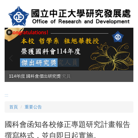
跳
到
主
要
內
容
區
國科會 114年度 傑出特約研究員
114年度 國科會傑出研究獎
:::
首頁
重要公告
國科會函知各校修正專題研究計畫報告
撰寫格式，並自即日起實施。