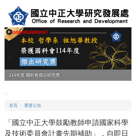
跳
到
主
要
內
容
區
114年度 國科會傑出研究獎
:::
首頁
重要公告
「國立中正大學鼓勵教師申請國家科學
及技術委員會計畫先期補助」，自即日