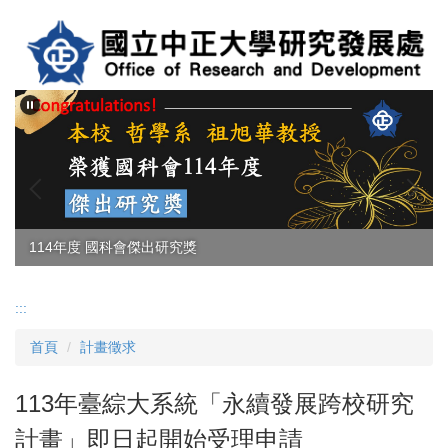
跳
到
主
要
內
容
區
114年度 國科會傑出研究獎
:::
首頁
計畫徵求
113年臺綜大系統「永續發展跨校研究
計畫」即日起開始受理申請