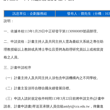
訊息單位：企劃服務組
發布人：鄧先生（分機：1630
說明：
一、
依據本校113年1月29日中正研發字第1130900089號函辦理。
二、
申請資格：
計畫主持人及共同主持人需為臺綜大系統之專任助
理教授級以上教師或具博士學位且受聘為助理研究員以上或相當資
格之人員。
三、
計畫申請程序
（一）
計畫主持人及共同主持人須包含申請機構內之不同學校。
（二）
計畫主旨須符合聯合國永續發展目標。
（三）
申請人請於規定收件時間
113
年
3
月
22
日前將申請文件
(
計畫申
請表、計畫申請書
)
寄送至承辦人員信箱astdyt@ccu.edu.tw，俾彙進