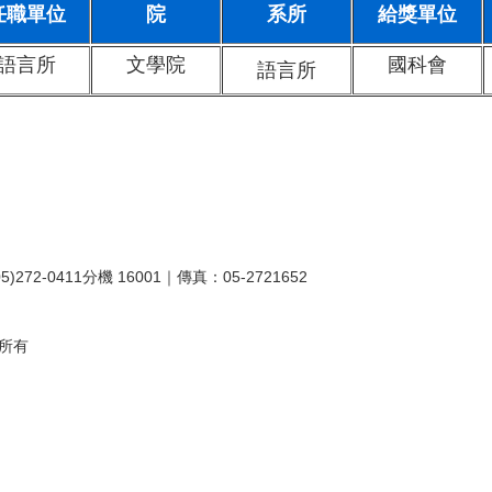
任職單位
院
系所
給獎單位
語言所
文學院
國科會
語言所
2-0411分機 16001｜傳真：05-2721652
處所有