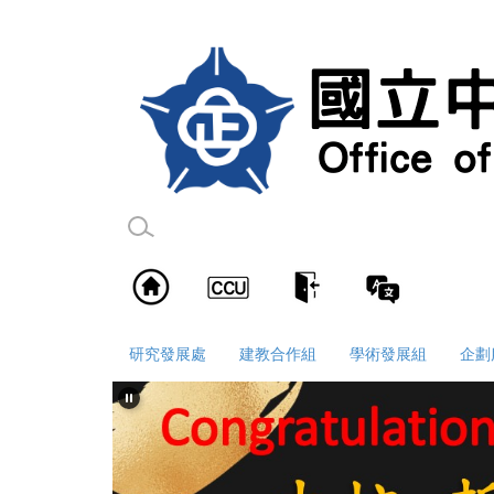
跳
到
主
要
內
容
區
研究發展處
建教合作組
學術發展組
企劃