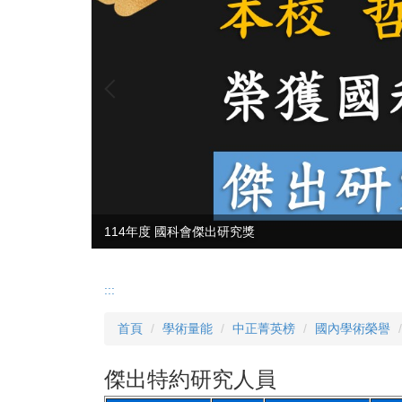
114年度 國科會傑出研究獎
:::
首頁
學術量能
中正菁英榜
國內學術榮譽
傑出特約研究人員