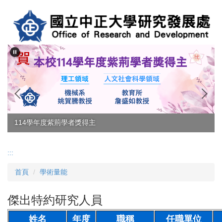
跳
到
主
要
內
容
區
114學年度紫荊學者獎得主
:::
首頁
學術量能
傑出特約研究人員
姓名
年度
職稱
任職單位