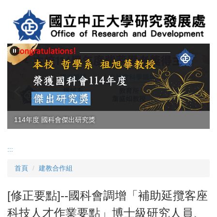
跳
到
主
要
內
容
區
114年度 國科會傑出研究獎
114學年度紫荊學者獎得主
:::
首頁
建教合作組
[修正要點]--國科會調增「補助延攬客座
科技人才作業要點」博士級研究人員、