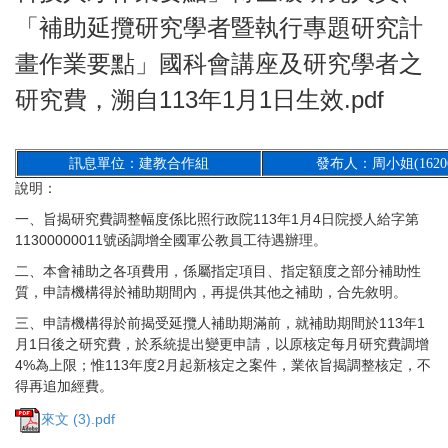
「補助延攬研究學者暨執行專題研究計
畫作業要點」國科會講座及研究學者之
研究費，溯自113年1月1日生效.pdf
訊息單位：建教合作組
發布人：周小姐(1620
說明：
一、旨揭研究費調整幅度係比照行政院113年1月4日院授人給字第
11300000011號函調增全國軍公教員工待遇辦理。
二、本會補助之各項費用，係屬指定項目、指定額度之部分補助性
質，申請機構得於補助期間內，再提供其他之補助，合先敘明。
三、申請機構得於前揭受延攬人補助期滿前，就補助期間於113年1
月1日後之研究費，於系統提出變更申請，以原核定每月研究費調增
4%為上限；惟113年度2月起新核定之案件，業依旨揭調整核定，不
得再追加經費。
來文 (3).pdf