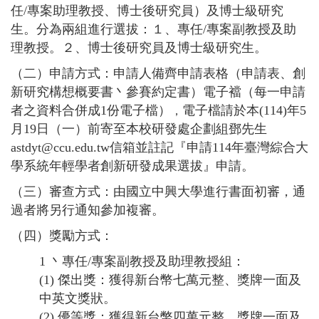
任/專案助理教授、博士後研究員）及博士級研究
生。分為兩組進行選拔：１、專任/專案副教授及助
理教授。２、博士後研究員及博士級研究生。
（二）申請方式：申請人備齊申請表格（申請表、創
新研究構想概要書丶參賽約定書）電子襠（每一申請
者之資料合併成1份電子檔）
電子檔
請於本(114)年5
，
月19日（一）前
寄至
本校研發處企劃組鄧先生
astdyt@ccu.edu.tw信箱並註記『申請114年臺灣綜合大
學系統年輕學者創新研發成果選拔』申請。
（三）審查方式：由國立中興大學進行書面初審，通
過者將另行通知參加複審。
（四）獎勵方式：
1 丶專任/專案副教授及助理教授組：
(1) 傑出獎：獲得新台幣七萬元整、獎牌一面及
中英文獎狀。
(2) 優等獎：獲得新台幣四萬元整、獎牌一面及