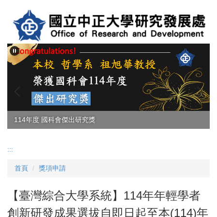
跳
到
主
要
內
容
區
114年度 國科會傑出研究獎
:::
首頁
獎項申請
【臺灣綜合大學系統】114年年輕學者
創新研發成果選拔自即日起至本(114)年